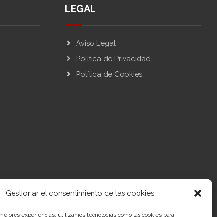
LEGAL
Aviso Legal
Política de Privacidad
Política de Cookies
Gestionar el consentimiento de las cookies
 – NextGenerationEU. Sin embargo, los puntos de vista y las
 mejores experiencias, utilizamos tecnologías como las cookies para
e los del autor o autores y no reflejan necesariamente los de