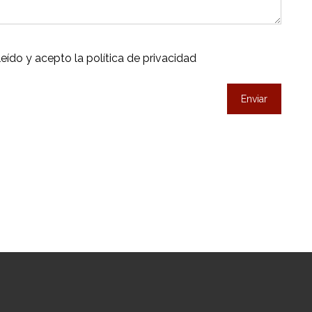
n
a
t
leído y acepto la
política de privacidad
i
Enviar
v
e
: