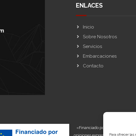
ENLACES
Inicio
om
Sobre Nosotros
Servicios
Embarcaciones
Contacto
«Financiado por la Unión Europea
Para ofrecer las
opiniones expresadas son únicament