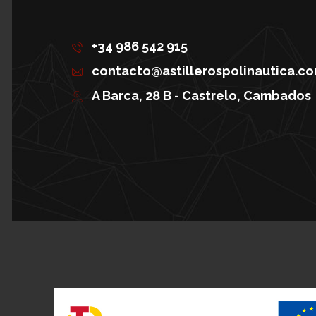
+34 986 542 915
contacto@astillerospolinautica.c
A Barca, 28 B - Castrelo, Cambados