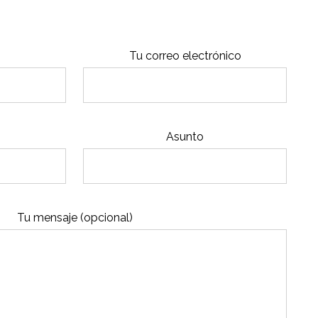
Tu correo electrónico
Asunto
Tu mensaje (opcional)
A
l
t
e
r