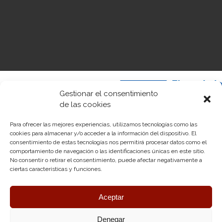
Gestionar el consentimiento
de las cookies
Para ofrecer las mejores experiencias, utilizamos tecnologías como las
cookies para almacenar y/o acceder a la información del dispositivo. El
«Financiado por la Unión Europea – NextGenerationEU. Sin embargo, los
consentimiento de estas tecnologías nos permitirá procesar datos como el
puntos de vista y las opiniones expresadas son únicamente los del autor o
comportamiento de navegación o las identificaciones únicas en este sitio.
autores y no reflejan necesariamente los de la Unión Europea o la
No consentir o retirar el consentimiento, puede afectar negativamente a
Comisión Europea. Ni la Unión Europea ni la Comisión Europea pueden
ciertas características y funciones.
ser consideradas responsables de las mismas»
Aceptar
Denegar