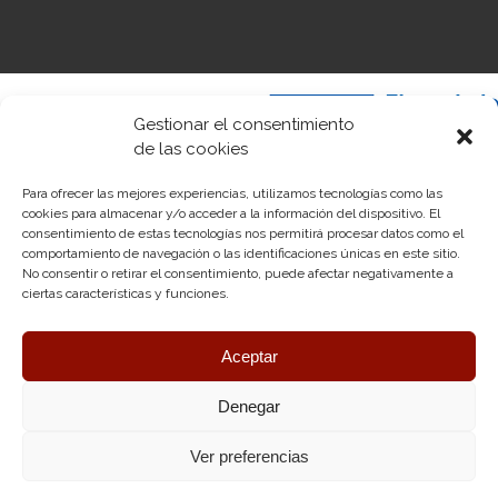
Gestionar el consentimiento
de las cookies
Para ofrecer las mejores experiencias, utilizamos tecnologías como las
cookies para almacenar y/o acceder a la información del dispositivo. El
«Financiado por la Unión Europea – NextGenerationEU. Sin embargo, los
consentimiento de estas tecnologías nos permitirá procesar datos como el
puntos de vista y las opiniones expresadas son únicamente los del autor o
comportamiento de navegación o las identificaciones únicas en este sitio.
autores y no reflejan necesariamente los de la Unión Europea o la
No consentir o retirar el consentimiento, puede afectar negativamente a
Comisión Europea. Ni la Unión Europea ni la Comisión Europea pueden
ciertas características y funciones.
ser consideradas responsables de las mismas»
Aceptar
Denegar
DT
© Astilleros Polináutica 2026. Desarrollado por
Silicon
Ver preferencias