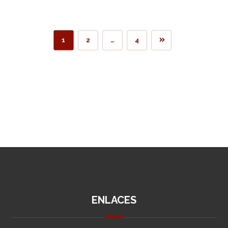
1
2
…
4
ENLACES