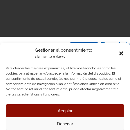
Gestionar el consentimiento
de las cookies
Para ofrecer las mejores experiencias, utilizamos tecnologías como las
cookies para almacenar y/o acceder a la información del dispositivo. El
«Financiado por la Unión Europea – NextGenerationEU. Sin embargo, los
consentimiento de estas tecnologías nos permitirá procesar datos como el
puntos de vista y las opiniones expresadas son únicamente los del autor o
comportamiento de navegación o las identificaciones únicas en este sitio.
autores y no reflejan necesariamente los de la Unión Europea o la
No consentir o retirar el consentimiento, puede afectar negativamente a
Comisión Europea. Ni la Unión Europea ni la Comisión Europea pueden
ciertas características y funciones.
ser consideradas responsables de las mismas»
Aceptar
Denegar
DT
© Astilleros Polináutica 2026. Desarrollado por
Silicon